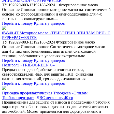
ЭПИЛАМ ОЙЛ» С PFPE+ESTER
ТУ 192029-003-13192188-2024 Фторированное масло
Описание Инновационное моторное масло на синтетической
основе со фрорсоединениями и ester-содержащее для 4-х
тактных высоконагруженных....
Перейти к товару
Купить у дилеров
0W-40 4Т Моторное масло «ТРИБОГРИН ЭПИЛАМ ОЙЛ» С
PFPE+PAO+ESTER
ТУ 192029-003-13192188-2024 Фторированное масло
Описание Инновационное Синтетическое моторное масло
для 4-х тактных бензиновых двигателей снегоходной
техники, работающих в условиях экстремально....
Перейти к товару
Купить у дилеров
Полироль «TRIBOGREEN G»
Предназначен для обработки и очистки стекла,
светоотражателей, фар, для защиты ЛКП, снижения
налипания отложений, грязе-водоотталкивания.
Перейти к товару
Купить у дилеров
Присадка профилактическая Tribogreen «Эпилам
Трибоконцентрат», ДВС легковые, 40 гр
Предназначена для защиты от износа и поддержания рабочих
характеристик бензиновых, дизельных двигателей легковых
автомобилей. Может применяться для форсированных и